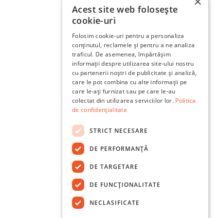
×
Acest site web folosește
cookie-uri
Folosim cookie-uri pentru a personaliza
conținutul, reclamele și pentru a ne analiza
traficul. De asemenea, împărtășim
informații despre utilizarea site-ului nostru
cu partenerii noștri de publicitate și analiză,
care le pot combina cu alte informații pe
care le-ați furnizat sau pe care le-au
colectat din utilizarea serviciilor lor.
Politica
de confidențialitate
STRICT NECESARE
DE PERFORMANȚĂ
DE TARGETARE
DE FUNCŢIONALITATE
NECLASIFICATE