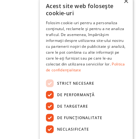
×
Acest site web folosește
cookie-uri
Folosim cookie-uri pentru a personaliza
conținutul, reclamele și pentru a ne analiza
traficul. De asemenea, împărtășim
informații despre utilizarea site-ului nostru
cu partenerii noștri de publicitate și analiză,
care le pot combina cu alte informații pe
care le-ați furnizat sau pe care le-au
colectat din utilizarea serviciilor lor.
Politica
de confidențialitate
STRICT NECESARE
DE PERFORMANȚĂ
DE TARGETARE
DE FUNCŢIONALITATE
NECLASIFICATE