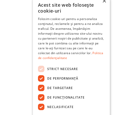
×
Acest site web folosește
cookie-uri
Folosim cookie-uri pentru a personaliza
conținutul, reclamele și pentru a ne analiza
traficul. De asemenea, împărtășim
informații despre utilizarea site-ului nostru
cu partenerii noștri de publicitate și analiză,
care le pot combina cu alte informații pe
care le-ați furnizat sau pe care le-au
colectat din utilizarea serviciilor lor.
Politica
de confidențialitate
STRICT NECESARE
DE PERFORMANȚĂ
DE TARGETARE
DE FUNCŢIONALITATE
NECLASIFICATE