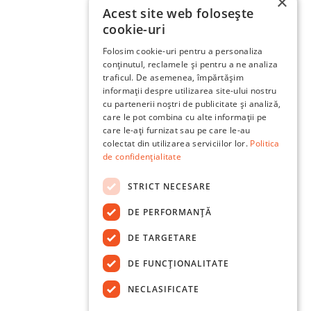
×
Acest site web folosește
cookie-uri
Folosim cookie-uri pentru a personaliza
conținutul, reclamele și pentru a ne analiza
traficul. De asemenea, împărtășim
informații despre utilizarea site-ului nostru
cu partenerii noștri de publicitate și analiză,
care le pot combina cu alte informații pe
care le-ați furnizat sau pe care le-au
colectat din utilizarea serviciilor lor.
Politica
de confidențialitate
STRICT NECESARE
DE PERFORMANȚĂ
DE TARGETARE
DE FUNCŢIONALITATE
NECLASIFICATE