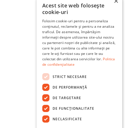
×
Acest site web folosește
cookie-uri
Folosim cookie-uri pentru a personaliza
conținutul, reclamele și pentru a ne analiza
traficul. De asemenea, împărtășim
informații despre utilizarea site-ului nostru
cu partenerii noștri de publicitate și analiză,
care le pot combina cu alte informații pe
care le-ați furnizat sau pe care le-au
colectat din utilizarea serviciilor lor.
Politica
de confidențialitate
STRICT NECESARE
DE PERFORMANȚĂ
DE TARGETARE
DE FUNCŢIONALITATE
NECLASIFICATE