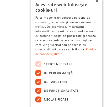
×
Acest site web folosește
cookie-uri
Folosim cookie-uri pentru a personaliza
conținutul, reclamele și pentru a ne analiza
traficul. De asemenea, împărtășim
informații despre utilizarea site-ului nostru
cu partenerii noștri de publicitate și analiză,
care le pot combina cu alte informații pe
care le-ați furnizat sau pe care le-au
colectat din utilizarea serviciilor lor.
Politica
de confidențialitate
STRICT NECESARE
DE PERFORMANȚĂ
DE TARGETARE
DE FUNCŢIONALITATE
NECLASIFICATE