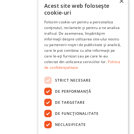
×
Acest site web folosește
cookie-uri
Folosim cookie-uri pentru a personaliza
conținutul, reclamele și pentru a ne analiza
traficul. De asemenea, împărtășim
informații despre utilizarea site-ului nostru
cu partenerii noștri de publicitate și analiză,
care le pot combina cu alte informații pe
care le-ați furnizat sau pe care le-au
colectat din utilizarea serviciilor lor.
Politica
de confidențialitate
STRICT NECESARE
DE PERFORMANȚĂ
DE TARGETARE
DE FUNCŢIONALITATE
NECLASIFICATE