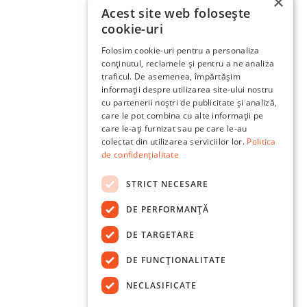
×
Acest site web folosește
cookie-uri
Folosim cookie-uri pentru a personaliza
conținutul, reclamele și pentru a ne analiza
traficul. De asemenea, împărtășim
informații despre utilizarea site-ului nostru
cu partenerii noștri de publicitate și analiză,
care le pot combina cu alte informații pe
care le-ați furnizat sau pe care le-au
colectat din utilizarea serviciilor lor.
Politica
de confidențialitate
STRICT NECESARE
DE PERFORMANȚĂ
DE TARGETARE
DE FUNCŢIONALITATE
NECLASIFICATE