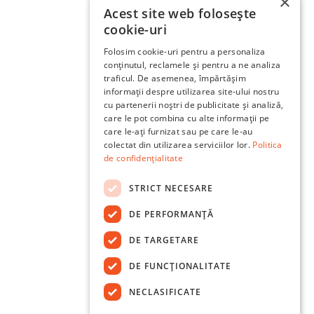
×
Acest site web folosește
cookie-uri
Folosim cookie-uri pentru a personaliza
conținutul, reclamele și pentru a ne analiza
traficul. De asemenea, împărtășim
informații despre utilizarea site-ului nostru
cu partenerii noștri de publicitate și analiză,
care le pot combina cu alte informații pe
care le-ați furnizat sau pe care le-au
colectat din utilizarea serviciilor lor.
Politica
de confidențialitate
STRICT NECESARE
DE PERFORMANȚĂ
DE TARGETARE
DE FUNCŢIONALITATE
NECLASIFICATE