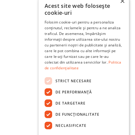
×
Acest site web folosește
cookie-uri
Folosim cookie-uri pentru a personaliza
conținutul, reclamele și pentru a ne analiza
traficul. De asemenea, împărtășim
informații despre utilizarea site-ului nostru
cu partenerii noștri de publicitate și analiză,
care le pot combina cu alte informații pe
care le-ați furnizat sau pe care le-au
colectat din utilizarea serviciilor lor.
Politica
de confidențialitate
STRICT NECESARE
DE PERFORMANȚĂ
DE TARGETARE
DE FUNCŢIONALITATE
NECLASIFICATE