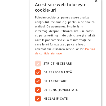
×
Acest site web folosește
cookie-uri
Folosim cookie-uri pentru a personaliza
conținutul, reclamele și pentru a ne analiza
traficul. De asemenea, împărtășim
informații despre utilizarea site-ului nostru
cu partenerii noștri de publicitate și analiză,
care le pot combina cu alte informații pe
care le-ați furnizat sau pe care le-au
colectat din utilizarea serviciilor lor.
Politica
de confidențialitate
STRICT NECESARE
DE PERFORMANȚĂ
DE TARGETARE
DE FUNCŢIONALITATE
NECLASIFICATE