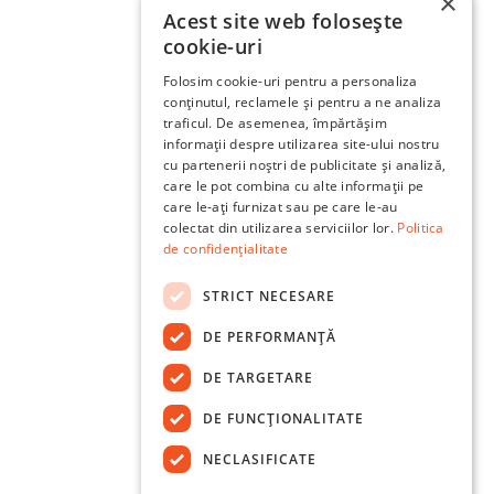
×
Acest site web folosește
cookie-uri
Folosim cookie-uri pentru a personaliza
conținutul, reclamele și pentru a ne analiza
traficul. De asemenea, împărtășim
informații despre utilizarea site-ului nostru
cu partenerii noștri de publicitate și analiză,
care le pot combina cu alte informații pe
care le-ați furnizat sau pe care le-au
colectat din utilizarea serviciilor lor.
Politica
de confidențialitate
STRICT NECESARE
DE PERFORMANȚĂ
DE TARGETARE
DE FUNCŢIONALITATE
NECLASIFICATE