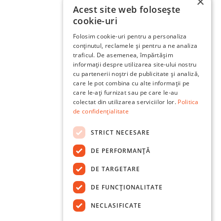
×
Acest site web folosește
cookie-uri
Folosim cookie-uri pentru a personaliza
conținutul, reclamele și pentru a ne analiza
traficul. De asemenea, împărtășim
informații despre utilizarea site-ului nostru
cu partenerii noștri de publicitate și analiză,
care le pot combina cu alte informații pe
care le-ați furnizat sau pe care le-au
colectat din utilizarea serviciilor lor.
Politica
de confidențialitate
STRICT NECESARE
DE PERFORMANȚĂ
DE TARGETARE
DE FUNCŢIONALITATE
NECLASIFICATE