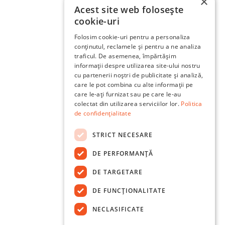
×
Acest site web folosește
cookie-uri
Folosim cookie-uri pentru a personaliza
conținutul, reclamele și pentru a ne analiza
traficul. De asemenea, împărtășim
informații despre utilizarea site-ului nostru
cu partenerii noștri de publicitate și analiză,
care le pot combina cu alte informații pe
care le-ați furnizat sau pe care le-au
colectat din utilizarea serviciilor lor.
Politica
de confidențialitate
STRICT NECESARE
DE PERFORMANȚĂ
DE TARGETARE
DE FUNCŢIONALITATE
NECLASIFICATE