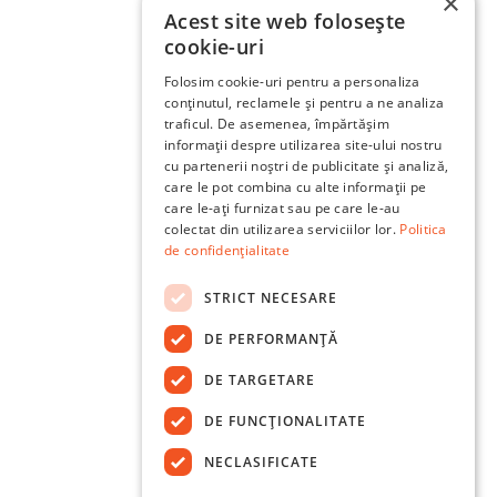
×
Acest site web folosește
cookie-uri
Folosim cookie-uri pentru a personaliza
conținutul, reclamele și pentru a ne analiza
traficul. De asemenea, împărtășim
informații despre utilizarea site-ului nostru
cu partenerii noștri de publicitate și analiză,
care le pot combina cu alte informații pe
care le-ați furnizat sau pe care le-au
colectat din utilizarea serviciilor lor.
Politica
de confidențialitate
STRICT NECESARE
DE PERFORMANȚĂ
DE TARGETARE
DE FUNCŢIONALITATE
NECLASIFICATE