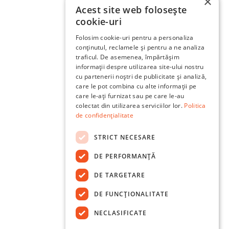
×
Acest site web folosește
cookie-uri
Folosim cookie-uri pentru a personaliza
conținutul, reclamele și pentru a ne analiza
traficul. De asemenea, împărtășim
informații despre utilizarea site-ului nostru
cu partenerii noștri de publicitate și analiză,
care le pot combina cu alte informații pe
care le-ați furnizat sau pe care le-au
colectat din utilizarea serviciilor lor.
Politica
de confidențialitate
STRICT NECESARE
DE PERFORMANȚĂ
DE TARGETARE
DE FUNCŢIONALITATE
NECLASIFICATE