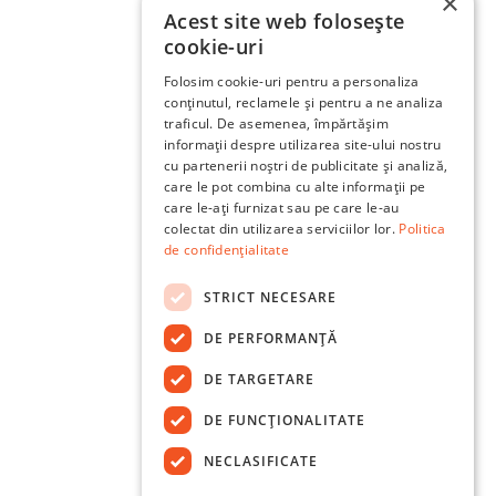
×
Acest site web folosește
cookie-uri
Folosim cookie-uri pentru a personaliza
conținutul, reclamele și pentru a ne analiza
traficul. De asemenea, împărtășim
informații despre utilizarea site-ului nostru
cu partenerii noștri de publicitate și analiză,
care le pot combina cu alte informații pe
care le-ați furnizat sau pe care le-au
colectat din utilizarea serviciilor lor.
Politica
de confidențialitate
STRICT NECESARE
DE PERFORMANȚĂ
DE TARGETARE
DE FUNCŢIONALITATE
NECLASIFICATE