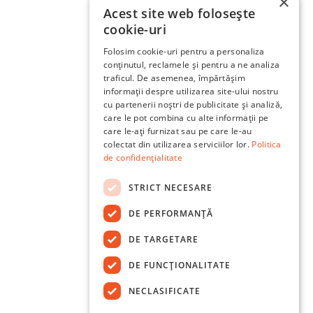
×
Acest site web folosește
cookie-uri
Folosim cookie-uri pentru a personaliza
conținutul, reclamele și pentru a ne analiza
traficul. De asemenea, împărtășim
informații despre utilizarea site-ului nostru
cu partenerii noștri de publicitate și analiză,
care le pot combina cu alte informații pe
care le-ați furnizat sau pe care le-au
colectat din utilizarea serviciilor lor.
Politica
de confidențialitate
STRICT NECESARE
DE PERFORMANȚĂ
DE TARGETARE
DE FUNCŢIONALITATE
NECLASIFICATE