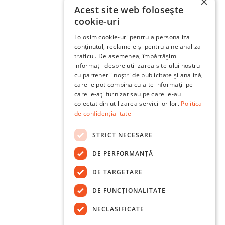
×
Acest site web folosește
cookie-uri
Folosim cookie-uri pentru a personaliza
conținutul, reclamele și pentru a ne analiza
traficul. De asemenea, împărtășim
informații despre utilizarea site-ului nostru
cu partenerii noștri de publicitate și analiză,
care le pot combina cu alte informații pe
care le-ați furnizat sau pe care le-au
colectat din utilizarea serviciilor lor.
Politica
de confidențialitate
STRICT NECESARE
DE PERFORMANȚĂ
DE TARGETARE
DE FUNCŢIONALITATE
NECLASIFICATE