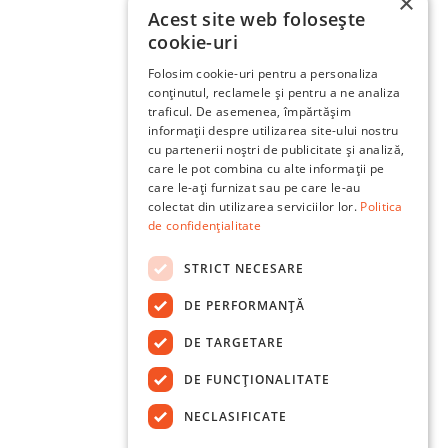
×
Acest site web folosește
cookie-uri
Folosim cookie-uri pentru a personaliza
conținutul, reclamele și pentru a ne analiza
traficul. De asemenea, împărtășim
informații despre utilizarea site-ului nostru
cu partenerii noștri de publicitate și analiză,
care le pot combina cu alte informații pe
care le-ați furnizat sau pe care le-au
colectat din utilizarea serviciilor lor.
Politica
de confidențialitate
STRICT NECESARE
DE PERFORMANȚĂ
DE TARGETARE
DE FUNCŢIONALITATE
NECLASIFICATE