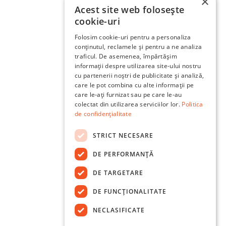
×
Acest site web folosește
cookie-uri
Folosim cookie-uri pentru a personaliza
conținutul, reclamele și pentru a ne analiza
traficul. De asemenea, împărtășim
informații despre utilizarea site-ului nostru
cu partenerii noștri de publicitate și analiză,
care le pot combina cu alte informații pe
care le-ați furnizat sau pe care le-au
colectat din utilizarea serviciilor lor.
Politica
de confidențialitate
STRICT NECESARE
DE PERFORMANȚĂ
DE TARGETARE
DE FUNCŢIONALITATE
NECLASIFICATE