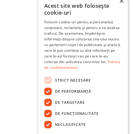
×
Acest site web folosește
cookie-uri
Folosim cookie-uri pentru a personaliza
conținutul, reclamele și pentru a ne analiza
traficul. De asemenea, împărtășim
informații despre utilizarea site-ului nostru
cu partenerii noștri de publicitate și analiză,
care le pot combina cu alte informații pe
care le-ați furnizat sau pe care le-au
colectat din utilizarea serviciilor lor.
Politica
de confidențialitate
STRICT NECESARE
DE PERFORMANȚĂ
DE TARGETARE
DE FUNCŢIONALITATE
NECLASIFICATE