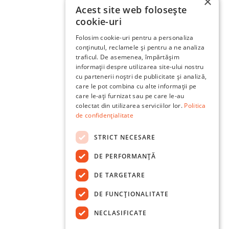
×
Acest site web folosește
cookie-uri
Folosim cookie-uri pentru a personaliza
conținutul, reclamele și pentru a ne analiza
traficul. De asemenea, împărtășim
informații despre utilizarea site-ului nostru
cu partenerii noștri de publicitate și analiză,
care le pot combina cu alte informații pe
care le-ați furnizat sau pe care le-au
colectat din utilizarea serviciilor lor.
Politica
de confidențialitate
STRICT NECESARE
DE PERFORMANȚĂ
DE TARGETARE
DE FUNCŢIONALITATE
NECLASIFICATE