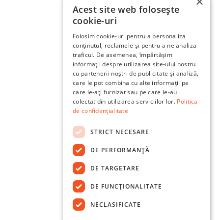
×
Acest site web folosește
cookie-uri
Folosim cookie-uri pentru a personaliza
conținutul, reclamele și pentru a ne analiza
traficul. De asemenea, împărtășim
informații despre utilizarea site-ului nostru
cu partenerii noștri de publicitate și analiză,
care le pot combina cu alte informații pe
care le-ați furnizat sau pe care le-au
colectat din utilizarea serviciilor lor.
Politica
de confidențialitate
STRICT NECESARE
DE PERFORMANȚĂ
DE TARGETARE
DE FUNCŢIONALITATE
NECLASIFICATE