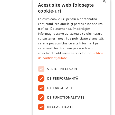
×
Acest site web folosește
cookie-uri
Folosim cookie-uri pentru a personaliza
conținutul, reclamele și pentru a ne analiza
traficul. De asemenea, împărtășim
informații despre utilizarea site-ului nostru
cu partenerii noștri de publicitate și analiză,
care le pot combina cu alte informații pe
care le-ați furnizat sau pe care le-au
colectat din utilizarea serviciilor lor.
Politica
de confidențialitate
STRICT NECESARE
DE PERFORMANȚĂ
DE TARGETARE
DE FUNCŢIONALITATE
NECLASIFICATE